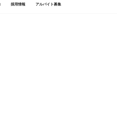
内
採用情報
アルバイト募集
2027年3月卒向けの採用情報は
マイナビに掲載しています。
記のページからエントリーできます。
途採用、アルバイトに関しては以下の
部サイトより詳細をご確認ください。