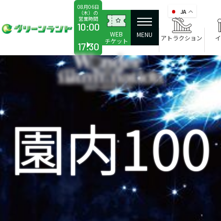
08月06日
JA
（木）の
営業時間
10:00
WEB
MENU
アトラクション
イ
チケット
17:30
園内100