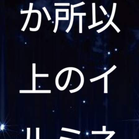
か所以
上のイ
ルミネ