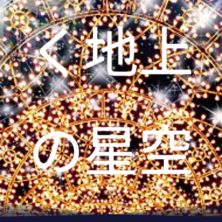
く地上
の星空