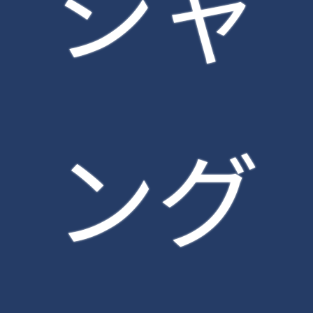
シャ
ング