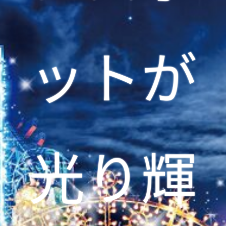
ットが
光り輝