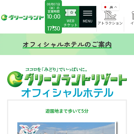
08月07日
JA
（金）の
営業時間
か
10:00
WEB
ら
MENU
アトラクション
イ
チケット
17:30
オフィシャルホテルのご案内
遊園地まで歩いて5分