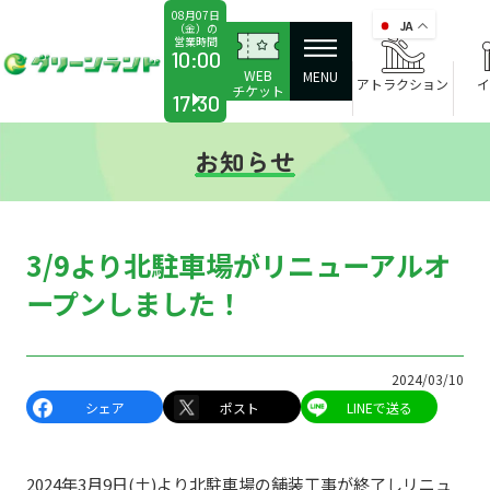
08月07日
JA
（金）の
営業時間
か
10:00
WEB
ら
MENU
アトラクション
イ
チケット
17:30
お知らせ
3/9より北駐車場がリニューアルオ
ープンしました！
2024/03/10
シェア
ポスト
LINEで送る
2024年3月9日(土)より北駐車場の舗装工事が終了しリニュ