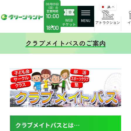
08月09日
JA
（日）の
営業時間
10:00
WEB
MENU
アトラクション
イ
チケット
18:00
クラブメイトパスのご案内
クラブメイトパスとは…