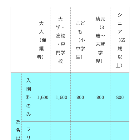
シ
大
幼児
大
こど
ニ
学・
（3
人
も
ア
高校
歳～
（保
（小
（65
・専
未就
護
中学
歳
門学
学
者）
生）
以
校
児）
上）
入
園
料
1,600
1,600
800
800
800
の
み
25
フ
名
リ
以