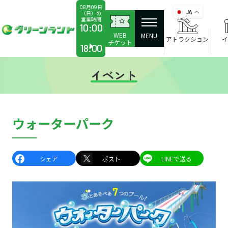
08月09日
JA
（日）の
営業時間
か
10:00
WEB
ら
MENU
アトラクション
イ
チケット
18:00
イベント
ウォーターパーク
シェア
ポスト
LINEで送る