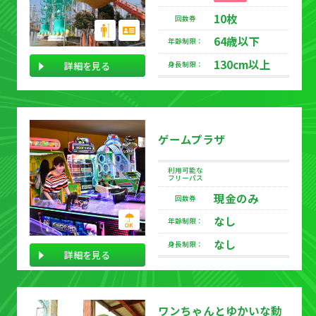
10枚
回数券
64歳以下
年齢制限：
130cm以上
詳細を見る
身長制限：
ゲームプラザ
利用可能な
フリーパス
現金のみ
回数券
なし
年齢制限：
なし
身長制限：
詳細を見る
ワンちゃんとゆかいな動