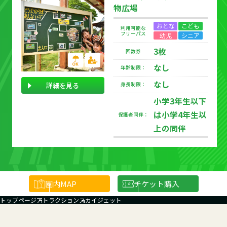
物広場
おとな
こども
利用可能な
フリーパス
幼児
シニア
3枚
回数券
なし
年齢制限：
なし
詳細を見る
身長制限：
小学3年生以下
は小学4年生以
保護者同伴：
上の同伴
園内
MAP
チケット購入
トップページ
アトラクション
スカイジェット