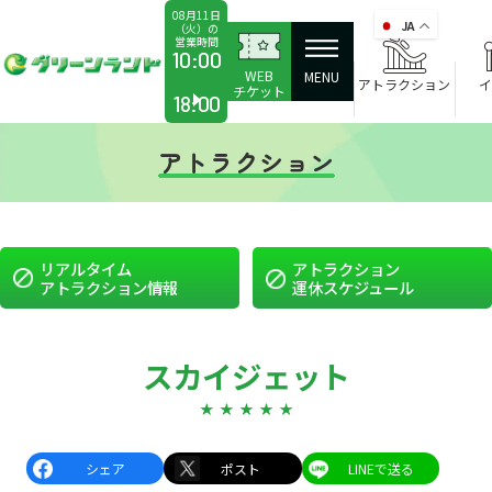
08月11日
JA
（火）の
営業時間
か
10:00
WEB
ら
MENU
アトラクション
イ
チケット
18:00
アトラクション
リアルタイム
アトラクション
アトラクション情報
運休スケジュール
スカイジェット
シェア
ポスト
LINEで送る