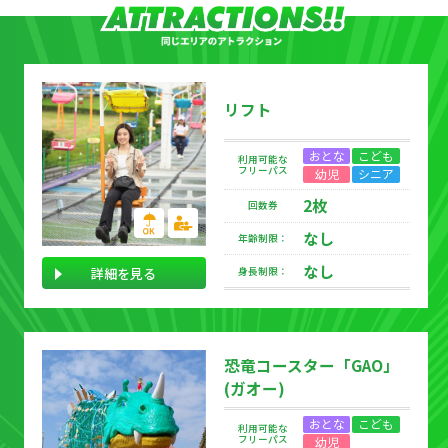
リフト
おとな
こども
利用可能な
フリーパス
幼児
シニア
2枚
回数券
なし
年齢制限：
なし
詳細を見る
身長制限：
恐竜コースター「GAO」
(ガオー)
おとな
こども
利用可能な
フリーパス
幼児