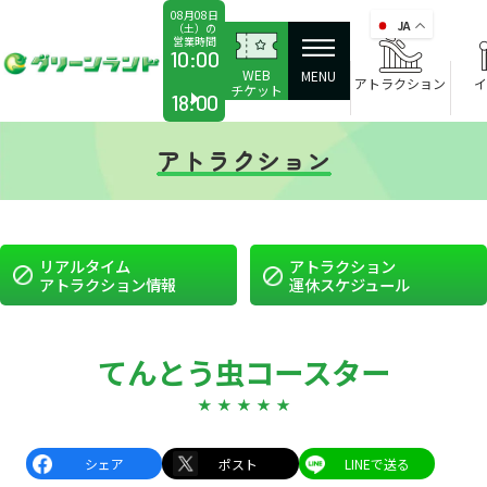
08月08日
JA
（土）の
営業時間
か
10:00
WEB
ら
MENU
アトラクション
イ
チケット
18:00
アトラクション
リアルタイム
アトラクション
アトラクション情報
運休スケジュール
てんとう虫コースター
シェア
ポスト
LINEで送る