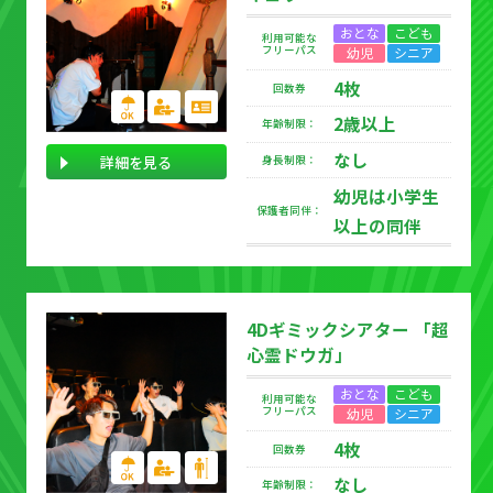
おとな
こども
利用可能な
フリーパス
幼児
シニア
4枚
回数券
2歳以上
年齢制限：
なし
詳細を見る
身長制限：
幼児は小学生
保護者同伴：
以上の同伴
4Dギミックシアター 「超
心霊ドウガ」
おとな
こども
利用可能な
フリーパス
幼児
シニア
4枚
回数券
なし
年齢制限：