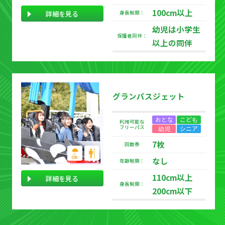
100cm以上
詳細を見る
身長制限：
幼児は小学生
保護者同伴：
以上の同伴
グランパスジェット
おとな
こども
利用可能な
フリーパス
幼児
シニア
7枚
回数券
なし
年齢制限：
110cm以上
詳細を見る
身長制限：
200cm以下