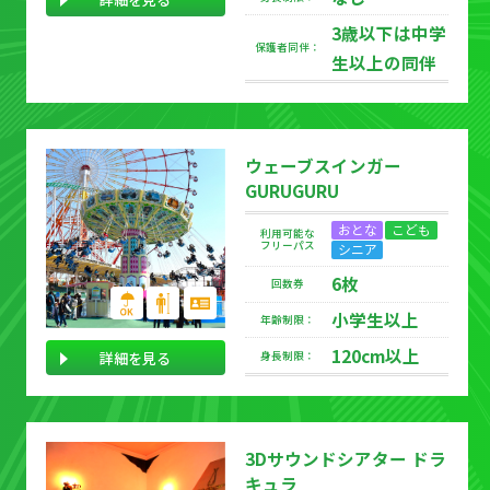
3歳以下は中学
保護者同伴：
生以上の同伴
ウェーブスインガー
GURUGURU
おとな
こども
利用可能な
フリーパス
シニア
6枚
回数券
小学生以上
年齢制限：
120cm以上
詳細を見る
身長制限：
3Dサウンドシアター ドラ
キュラ