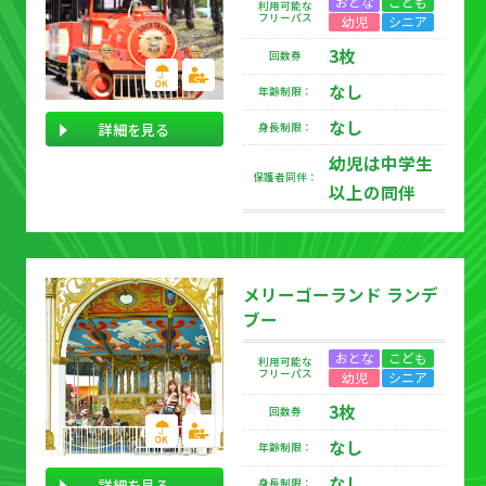
おとな
こども
利用可能な
フリーパス
幼児
シニア
3枚
回数券
なし
年齢制限：
なし
詳細を見る
身長制限：
幼児は中学生
保護者同伴：
以上の同伴
メリーゴーランド ランデ
ブー
おとな
こども
利用可能な
フリーパス
幼児
シニア
3枚
回数券
なし
年齢制限：
なし
詳細を見る
身長制限：