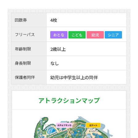
4枚
回数券
フリーパス
おとな
こども
幼児
シニア
2歳以上
年齢制限
なし
身長制限
幼児は中学生以上の同伴
保護者同伴
アトラクションマップ