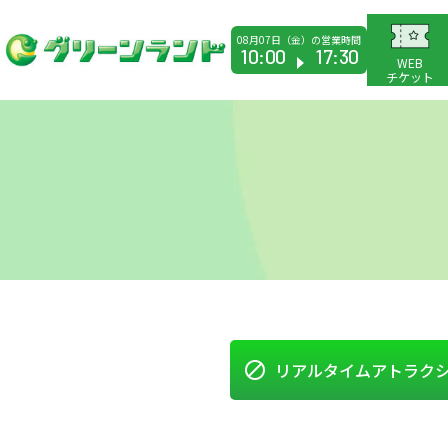
08月07日（金）の営業時間
か
10:00
17:30
WEB
ら
チケット
リアルタイム
アトラク