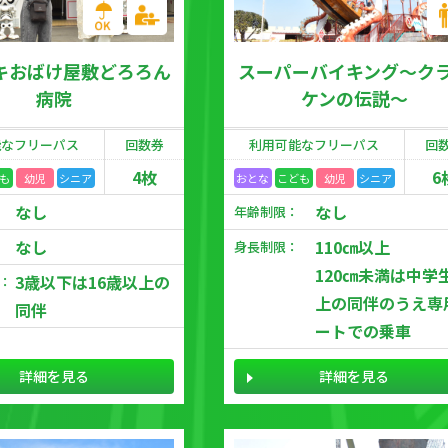
キおばけ屋敷どろろん
スーパーバイキング～ク
病院
ケンの伝説～
能な
フリーパス
回数券
利用可能な
フリーパス
回
4枚
6
も
幼児
シニア
おとな
こども
幼児
シニア
なし
なし
年齢制限：
なし
110㎝以上
身長制限：
120㎝未満は中学
3歳以下は16歳以上の
：
上の同伴のうえ専
同伴
ートでの乗車
詳細を見る
詳細を見る