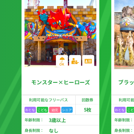
モンスター×ヒーローズ
ブラ
利用可能な
フリーパス
回数券
利用可
5枚
おとな
こども
幼児
シニア
おとな
こど
3歳以上
年齢制限：
年齢制限：
なし
身長制限：
身長制限：