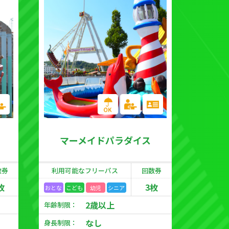
マーメイドパラダイス
数券
利用可能な
フリーパス
回数券
枚
3枚
おとな
こども
幼児
シニア
2歳以上
年齢制限：
なし
身長制限：