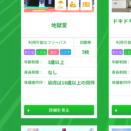
ドキド
地獄堂
利用可能な
フリーパス
回数券
利用可
5枚
おとな
こども
幼児
シニア
おとな
こど
3歳以上
年齢制限：
年齢制限：
なし
身長制限：
身長制限：
幼児は16歳以上の同伴
保護者同伴：
保護者同伴
詳細を見る