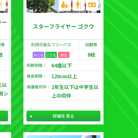
ラー
スターフライヤー ゴクウ
数券
利用可能な
フリーパス
回数券
枚
8枚
おとな
こども
幼児
64歳以下
年齢制限：
120cm以上
身長制限：
生以
2年生以下は中学生以
保護者同伴：
用シ
上の同伴
詳細を見る