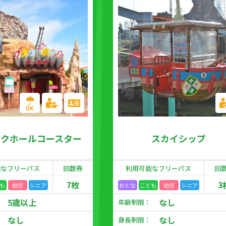
ックホールコースター
スカイシップ
能な
フリーパス
回数券
利用可能な
フリーパス
回
7枚
3
も
幼児
シニア
おとな
こども
幼児
シニア
5歳以上
なし
年齢制限：
なし
なし
身長制限：