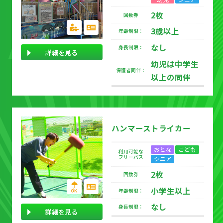
2枚
回数券
3歳以上
年齢制限：
なし
身長制限：
詳細を見る
幼児は中学生
保護者同伴：
以上の同伴
ハンマーストライカー
おとな
こども
利用可能な
フリーパス
シニア
2枚
回数券
小学生以上
年齢制限：
なし
身長制限：
詳細を見る