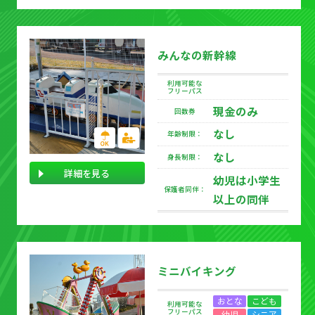
みんなの新幹線
利用可能な
フリーパス
現金のみ
回数券
なし
年齢制限：
なし
身長制限：
詳細を見る
幼児は小学生
保護者同伴：
以上の同伴
ミニバイキング
おとな
こども
利用可能な
フリーパス
幼児
シニア