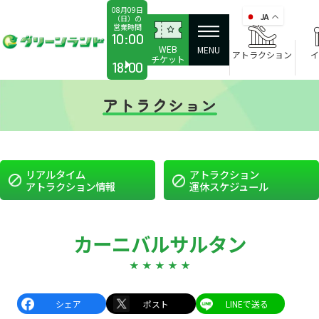
08月09日
JA
（日）の
営業時間
か
10:00
WEB
ら
MENU
アトラクション
イ
チケット
18:00
アトラクション
リアルタイム
アトラクション
アトラクション情報
運休スケジュール
カーニバルサルタン
シェア
ポスト
LINEで送る