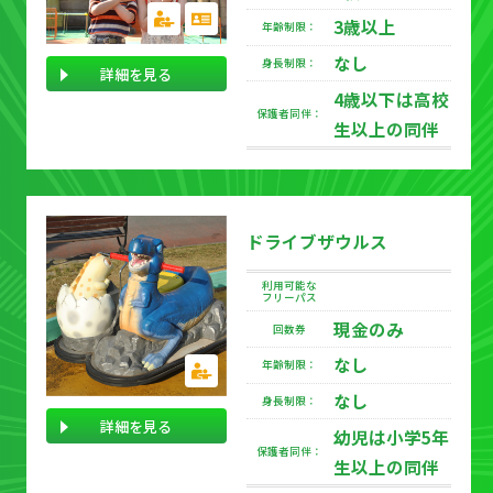
3歳以上
年齢制限：
なし
身長制限：
詳細を見る
4歳以下は高校
保護者同伴：
生以上の同伴
ドライブザウルス
利用可能な
フリーパス
現金のみ
回数券
なし
年齢制限：
なし
身長制限：
詳細を見る
幼児は小学5年
保護者同伴：
生以上の同伴