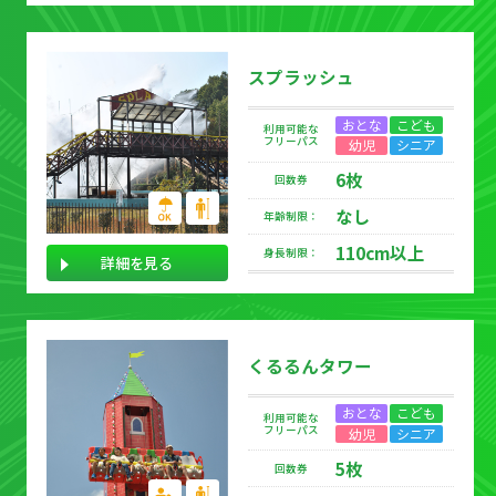
スプラッシュ
おとな
こども
利用可能な
フリーパス
幼児
シニア
6枚
回数券
なし
年齢制限：
110cm以上
身長制限：
詳細を見る
くるるんタワー
おとな
こども
利用可能な
フリーパス
幼児
シニア
5枚
回数券