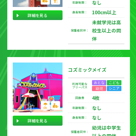
なし
年齢制限：
100cm以上
身長制限：
詳細を見る
未就学児は高
校生以上の同
保護者同伴：
伴
コズミックメイズ
おとな
こども
利用可能な
フリーパス
幼児
シニア
4枚
回数券
なし
年齢制限：
なし
身長制限：
詳細を見る
幼児は中学生
保護者同伴：
以上の同伴