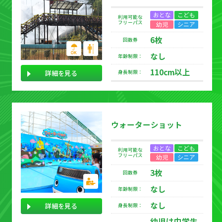
おとな
こども
利用可能な
フリーパス
幼児
シニア
6枚
回数券
なし
年齢制限：
110cm以上
詳細を見る
身長制限：
ウォーターショット
おとな
こども
利用可能な
フリーパス
幼児
シニア
3枚
回数券
なし
年齢制限：
なし
詳細を見る
身長制限：
幼児は中学生