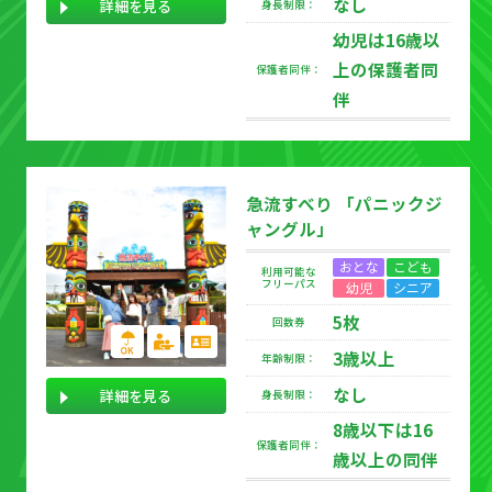
なし
詳細を見る
身長制限：
幼児は16歳以
上の保護者同
保護者同伴：
伴
急流すべり 「パニックジ
ャングル」
おとな
こども
利用可能な
フリーパス
幼児
シニア
5枚
回数券
3歳以上
年齢制限：
なし
詳細を見る
身長制限：
8歳以下は16
保護者同伴：
歳以上の同伴