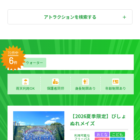
アトラクションを検索する
ア
ト
件中
70
ラ
6
ク
件
ウォーター
シ
ョ
ン
検
雨天利用OK
保護者同伴
身長制限あり
年齢制限あり
索
結
果
【2026夏季限定】びしょ
ぬれメイズ
おとな
こども
利用可能な
フリーパス
幼児
シニア