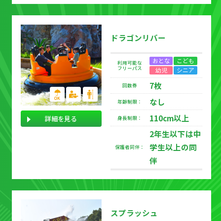
ドラゴンリバー
おとな
こども
利用可能な
フリーパス
幼児
シニア
7枚
回数券
なし
年齢制限：
110cm以上
詳細を見る
身長制限：
2年生以下は中
学生以上の同
保護者同伴：
伴
スプラッシュ