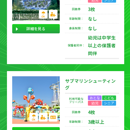
3枚
回数券
なし
年齢制限：
なし
詳細を見る
身長制限：
幼児は中学生
以上の保護者
保護者同伴：
同伴
サブマリンシューティン
グ
おとな
こども
利用可能な
フリーパス
幼児
シニア
4枚
回数券
3歳以上
年齢制限：