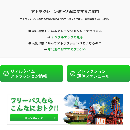
08月09日
JA
（日）の
アトラクション運行状況に関するご案内
営業時間
か
10:00
WEB
アトラクションは当日の天候状態によりリアルタイムで運休・運転再開をいたします。
ら
MENU
アトラクション
イ
チケット
18:00
●現在運休しているアトラクションをチェックする
➡
デジタルマップを見る
アトラクション
●天気が悪い時ってアトラクションはどうなるの？
➡
年代別のおすすめプランへ
リアルタイム
アトラクション
アトラクション情報
運休スケジュール