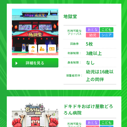
地獄堂
おとな
こども
利用可能な
フリーパス
幼児
シニア
5枚
回数券
3歳以上
年齢制限：
なし
詳細を見る
身長制限：
幼児は16歳以
保護者同伴：
上の同伴
ドキドキおばけ屋敷どろ
ろん病院
おとな
こども
利用可能な
フリーパス