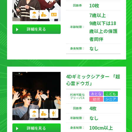
10枚
回数券
7歳以上
9歳以下は18
年齢制限：
詳細を見る
歳以上の保護
者同伴
なし
身長制限：
4Dギミックシアター 「超
心霊ドウガ」
おとな
こども
利用可能な
フリーパス
幼児
シニア
4枚
回数券
なし
年齢制限：
100cm以上
詳細を見る
身長制限：