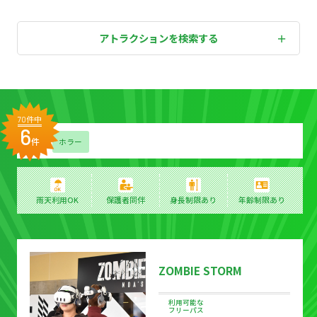
アトラクションを検索する
ア
ト
件中
70
ラ
6
ク
件
ホラー
シ
ョ
ン
検
雨天利用OK
保護者同伴
身長制限あり
年齢制限あり
索
結
果
ZOMBIE STORM
利用可能な
フリーパス