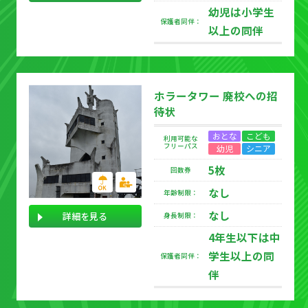
幼児は小学生
保護者同伴：
以上の同伴
ホラータワー 廃校への招
待状
おとな
こども
利用可能な
フリーパス
幼児
シニア
5枚
回数券
なし
年齢制限：
なし
詳細を見る
身長制限：
4年生以下は中
学生以上の同
保護者同伴：
伴