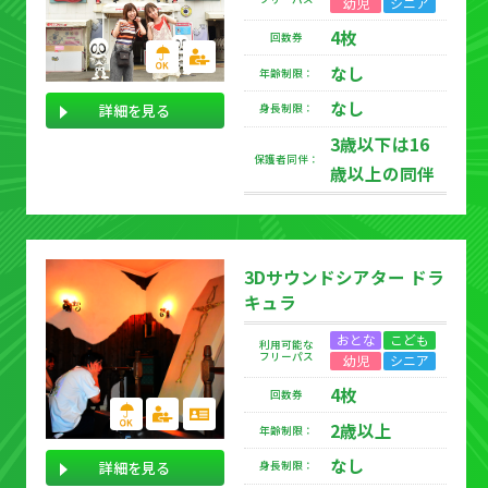
幼児
シニア
4枚
回数券
なし
年齢制限：
なし
詳細を見る
身長制限：
3歳以下は16
保護者同伴：
歳以上の同伴
3Dサウンドシアター ドラ
キュラ
おとな
こども
利用可能な
フリーパス
幼児
シニア
4枚
回数券
2歳以上
年齢制限：
なし
詳細を見る
身長制限：