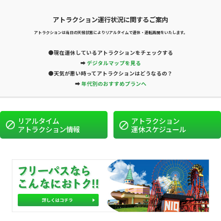
08月09日
JA
（日）の
アトラクション運行状況に関するご案内
営業時間
か
10:00
WEB
アトラクションは当日の天候状態によりリアルタイムで運休・運転再開をいたします。
ら
MENU
アトラクション
イ
チケット
18:00
●現在運休しているアトラクションをチェックする
➡
デジタルマップを見る
アトラクション
●天気が悪い時ってアトラクションはどうなるの？
➡
年代別のおすすめプランへ
リアルタイム
アトラクション
アトラクション情報
運休スケジュール